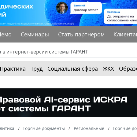
Демо
Семинары
Стать партнером
Клиента
Практика
Труд
Социальная сфера
ЖКХ
Образ
алитика
Горячие документы
Региональные
Горячие д