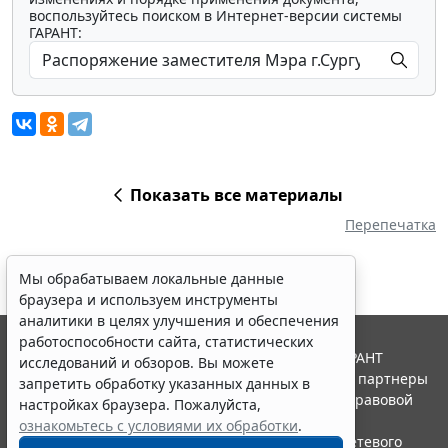
воспользуйтесь поиском в Интернет-версии системы
ГАРАНТ:
Показать все материалы
Перепечатка
Мы обрабатываем локальные данные
браузера и используем инструменты
аналитики в целях улучшения и обеспечения
работоспособности сайта, статистических
© ООО "НПП "ГАРАНТ-СЕРВИС", 2026. Система ГАРАНТ
исследований и обзоров. Вы можете
выпускается с 1990 года. Компания "Гарант" и ее партнеры
запретить обработку указанных данных в
являются участниками Российской ассоциации правовой
настройках браузера. Пожалуйста,
информации ГАРАНТ.
ознакомьтесь с условиями их обработки
.
Портал ГАРАНТ.РУ зарегистрирован в качестве сетевого