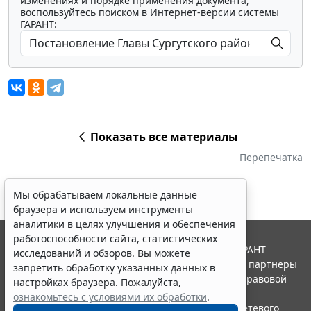
изменениях и порядке применения документа,
воспользуйтесь поиском в Интернет-версии системы
ГАРАНТ:
Показать все материалы
Перепечатка
Мы обрабатываем локальные данные
браузера и используем инструменты
аналитики в целях улучшения и обеспечения
работоспособности сайта, статистических
© ООО "НПП "ГАРАНТ-СЕРВИС", 2026. Система ГАРАНТ
исследований и обзоров. Вы можете
выпускается с 1990 года. Компания "Гарант" и ее партнеры
запретить обработку указанных данных в
являются участниками Российской ассоциации правовой
настройках браузера. Пожалуйста,
информации ГАРАНТ.
ознакомьтесь с условиями их обработки
.
Портал ГАРАНТ.РУ зарегистрирован в качестве сетевого