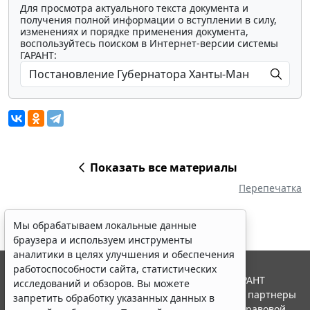
Для просмотра актуального текста документа и
получения полной информации о вступлении в силу,
изменениях и порядке применения документа,
воспользуйтесь поиском в Интернет-версии системы
ГАРАНТ:
Показать все материалы
Перепечатка
Мы обрабатываем локальные данные
браузера и используем инструменты
аналитики в целях улучшения и обеспечения
работоспособности сайта, статистических
© ООО "НПП "ГАРАНТ-СЕРВИС", 2026. Система ГАРАНТ
исследований и обзоров. Вы можете
выпускается с 1990 года. Компания "Гарант" и ее партнеры
запретить обработку указанных данных в
являются участниками Российской ассоциации правовой