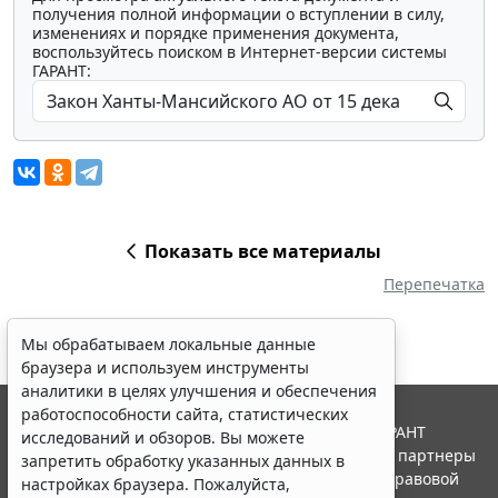
получения полной информации о вступлении в силу,
изменениях и порядке применения документа,
воспользуйтесь поиском в Интернет-версии системы
ГАРАНТ:
Показать все материалы
Перепечатка
Мы обрабатываем локальные данные
браузера и используем инструменты
аналитики в целях улучшения и обеспечения
работоспособности сайта, статистических
© ООО "НПП "ГАРАНТ-СЕРВИС", 2026. Система ГАРАНТ
исследований и обзоров. Вы можете
выпускается с 1990 года. Компания "Гарант" и ее партнеры
запретить обработку указанных данных в
являются участниками Российской ассоциации правовой
настройках браузера. Пожалуйста,