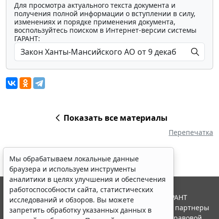
Для просмотра актуального текста документа и
получения полной информации о вступлении в силу,
изменениях и порядке применения документа,
воспользуйтесь поиском в Интернет-версии системы
ГАРАНТ:
Показать все материалы
Перепечатка
Мы обрабатываем локальные данные
браузера и используем инструменты
аналитики в целях улучшения и обеспечения
работоспособности сайта, статистических
© ООО "НПП "ГАРАНТ-СЕРВИС", 2026. Система ГАРАНТ
исследований и обзоров. Вы можете
выпускается с 1990 года. Компания "Гарант" и ее партнеры
запретить обработку указанных данных в
являются участниками Российской ассоциации правовой