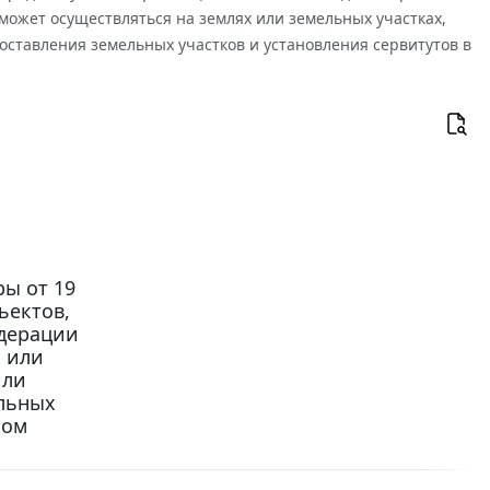
ожет осуществляться на землях или земельных участках,
оставления земельных участков и установления сервитутов в
ы от 19
ъектов,
дерации
 или
или
ельных
ком