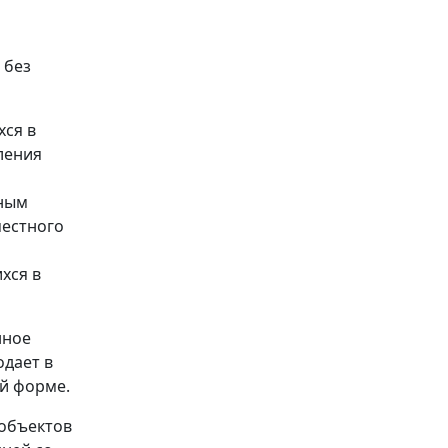
 без
хся в
ления
ьным
местного
хся в
нное
одает в
й форме.
 объектов