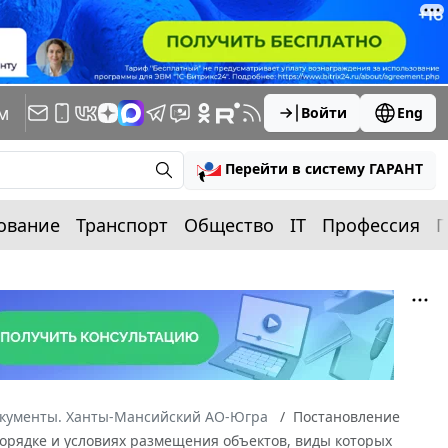
м
Войти
Eng
Перейти в систему ГАРАНТ
ование
Транспорт
Общество
IT
Профессия
П
окументы. Ханты-Мансийский АО-Югра
Постановление
порядке и условиях размещения объектов, виды которых