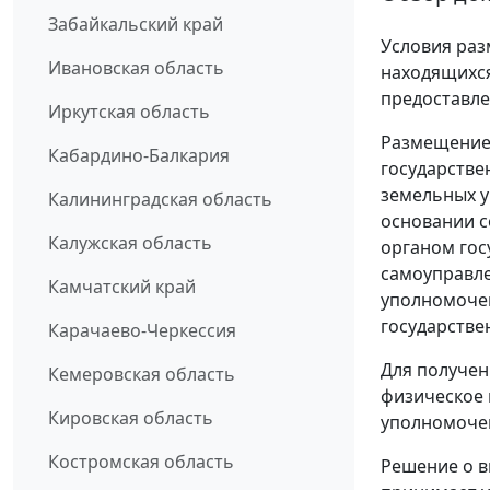
Забайкальский край
Условия раз
Ивановская область
находящихся
предоставле
Иркутская область
Размещение 
Кабардино-Балкария
государстве
земельных у
Калининградская область
основании 
Калужская область
органом гос
самоуправле
Камчатский край
уполномочен
государстве
Карачаево-Черкессия
Для получен
Кемеровская область
физическое 
Кировская область
уполномочен
Костромская область
Решение о в