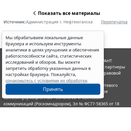
Показать все материалы
Источник:
Администрация г. Нефтеюганска
Перепечатка
Мы обрабатываем локальные данные
браузера и используем инструменты
аналитики в целях улучшения и обеспечения
работоспособности сайта, статистических
© ООО "НПП "ГАРАНТ-СЕРВИС", 2026. Система ГАРАНТ
исследований и обзоров. Вы можете
выпускается с 1990 года. Компания "Гарант" и ее партнеры
запретить обработку указанных данных в
являются участниками Российской ассоциации правовой
настройках браузера. Пожалуйста,
информации ГАРАНТ.
ознакомьтесь с условиями их обработки
.
Портал ГАРАНТ.РУ зарегистрирован в качестве сетевого
Принять
издания Федеральной службой по надзору в сфере
связи,информационных технологий и массовых
коммуникаций (Роскомнадзором), Эл № ФС77-58365 от 18
июня 2014 года.
16+
Контакты
8-800-200-88-88