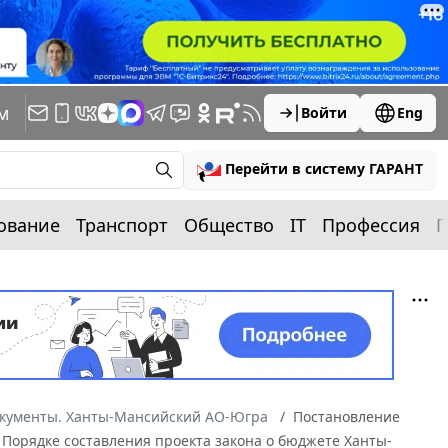
м
Войти
Eng
Перейти в систему ГАРАНТ
ование
Транспорт
Общество
IT
Профессия
П
окументы. Ханты-Мансийский АО-Югра
Постановление
О Порядке составления проекта закона о бюджете Ханты-