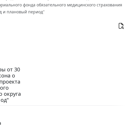
ориального фонда обязательного медицинского страхования
д и плановый период"
ы от 30
кона о
проекта
ого
о округа
од"
а