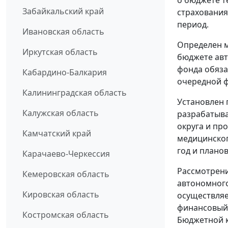
о бюджете т
Забайкальский край
страхования
период.
Ивановская область
Определен м
Иркутская область
бюджете авт
фонда обяза
Кабардино-Балкария
очередной ф
Калининградская область
Установлен 
Калужская область
разрабатыва
округа и пр
Камчатский край
медицинског
год и плано
Карачаево-Черкессия
Рассмотрени
Кемеровская область
автономного
Кировская область
осуществляе
финансовый 
Костромская область
Бюджетной 