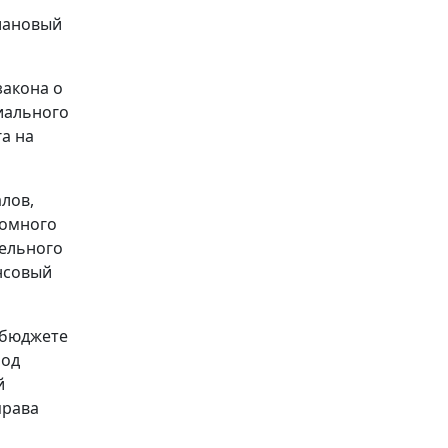
плановый
закона о
иального
а на
лов,
номного
тельного
нсовый
 бюджете
иод
й
права