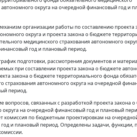
ерриториального фонда обязательного медицинского
 автономного округа на очередной финансовый год и 
еханизм организации работы по составлению проекта 
ономного округа и проекта закона о бюджете территор
тельного медицинского страхования автономного округ
инансовый год и плановый период.
график подготовки, рассмотрения документов и материа
емых при составлении проекта закона о бюджете авто
оекта закона о бюджете территориального фонда обяза
о страхования автономного округа на очередной фина
вый период.
е вопросов, связанных с разработкой проекта закона о
 округа на очередной финансовый год и плановый пер
т комиссия по бюджетным проектировкам на очередно
год и плановый период. Определены задачи, функции, 
комиссии.