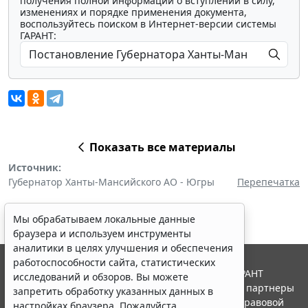
получения полной информации о вступлении в силу,
изменениях и порядке применения документа,
воспользуйтесь поиском в Интернет-версии системы
ГАРАНТ:
Показать все материалы
Источник:
Губернатор Ханты-Мансийского АО - Югры
Перепечатка
Мы обрабатываем локальные данные
браузера и используем инструменты
аналитики в целях улучшения и обеспечения
работоспособности сайта, статистических
© ООО "НПП "ГАРАНТ-СЕРВИС", 2026. Система ГАРАНТ
исследований и обзоров. Вы можете
выпускается с 1990 года. Компания "Гарант" и ее партнеры
запретить обработку указанных данных в
являются участниками Российской ассоциации правовой
настройках браузера. Пожалуйста,