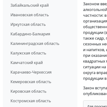
Законом вв
Забайкальский край
алкогольной
Ивановская область
частности: 
организаци
Иркутская область
общественно
продукции (
Кабардино-Балкария
также сидр,
Калининградская область
сезонных не
и напитков, 
Калужская область
при оказани
квадратных 
Камчатский край
ситуации на
Карачаево-Черкессия
округа впра
продукции в
Кемеровская область
Закон вступ
Кировская область
опубликован
Костромская область
Для просмо