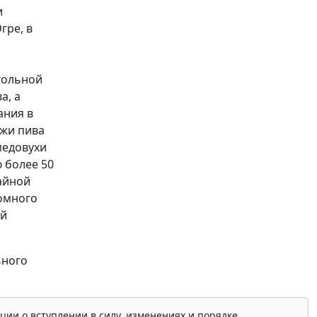
и
гре, в
гольной
а, а
ания в
ажи пива
медовухи
 более 50
айной
омного
ой
ьного
ции о вступлении в силу, изменениях и порядке