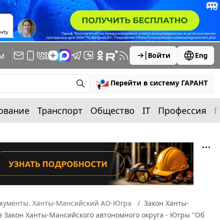
м
Войти
Eng
Перейти в систему ГАРАНТ
ование
Транспорт
Общество
IT
Профессия
П
окументы. Ханты-Мансийский АО-Югра
Закон Ханты-
 в Закон Ханты-Мансийского автономного округа - Югры "Об