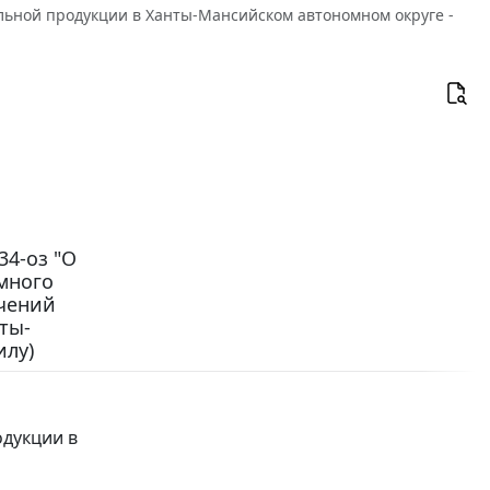
льной продукции в Ханты-Мансийском автономном округе -
34-оз "О
много
ичений
ты-
илу)
дукции в