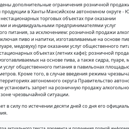
едены дополнительные ограничения розничной продаж
 продукции в Ханты-Мансийском автономном округе - Ю
в нестационарных торговых объектах при оказании
ями и индивидуальными предпринимателями услуг
го питания, за исключением: розничной продажи алко
включая пиво и напитки, изготавливаемые на основе пив
 пуаре, медовуху) при оказании услуг общественного пит
стационарных объектах (летних кафе); розничной прод
изготавливаемых на основе пива, а также сидра, пуаре, 
и услуг общественного питания в павильонах площадью
метров. Кроме того, в случае введения режима чрезвыч
 территориях автономного округа Правительство автон
ве установить запрет на розничную продажу алкогольн
 зоне чрезвычайной ситуации.
ает в силу по истечении десяти дней со дня его официал
ия.
тра актуального текста документа и получения полной информа