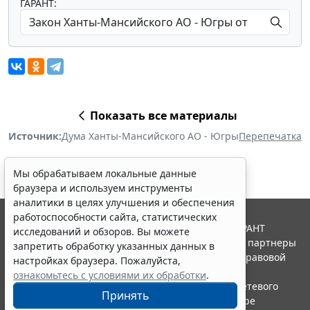
ГАРАНТ:
Показать все материалы
Источник:
Дума Ханты-Мансийского АО - Югры
Перепечатка
Мы обрабатываем локальные данные
браузера и используем инструменты
аналитики в целях улучшения и обеспечения
работоспособности сайта, статистических
© ООО "НПП "ГАРАНТ-СЕРВИС", 2026. Система ГАРАНТ
исследований и обзоров. Вы можете
выпускается с 1990 года. Компания "Гарант" и ее партнеры
запретить обработку указанных данных в
являются участниками Российской ассоциации правовой
настройках браузера. Пожалуйста,
информации ГАРАНТ.
ознакомьтесь с условиями их обработки
.
Портал ГАРАНТ.РУ зарегистрирован в качестве сетевого
Принять
издания Федеральной службой по надзору в сфере