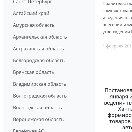
Санкт-Петербург
Правительства
закупок товар
Алтайский край
и ведения пла
Амурская область
внесении изме
утверждении 
Архангельская область
1 февраля 201
Астраханская область
Белгородская область
Брянская область
Владимирская область
Постановл
Волгоградская область
января 
ведения пл
Вологодская область
Хант
формиров
Воронежская область
товаров
авт
Еврейская АО