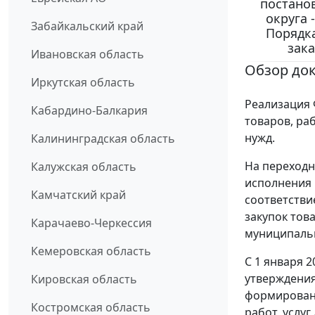
постано
округа 
Забайкальский край
Порядк
зака
Ивановская область
Обзор до
Иркутская область
Реализация 
Кабардино-Балкария
товаров, ра
нужд.
Калининградская область
На переходн
Калужская область
исполнения 
Камчатский край
соответстви
закупок това
Карачаево-Черкессия
муниципаль
Кемеровская область
С 1 января 
утверждения
Кировская область
формировани
Костромская область
работ, услу