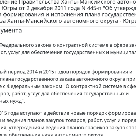
вление Правительства Ханты-Мансийского автон
- Югры от 2 декабря 2011 года N 445-п "Об утверж
а формирования и исполнения плана государстве
за Ханты-Мансийского автономного округа - Югр
кумента
Федерального закона о контрактной системе в сфере за
бот, услуг для обеспечения государственных и муницип
ый период 2014 и 2015 годов порядок формирования и
плана государственного заказа автономного округа при
е с Федеральным законом "О контрактной системе в сф
ров, работ, услуг для обеспечения государственных и
ных нужд".
2015 года вступают в действие новые порядок формирова
 и ведения планов закупок товаров, работ, услуг и поря
я, утверждения и ведения планов-графиков закупок то
г для обеспечения нужд автономного округа.