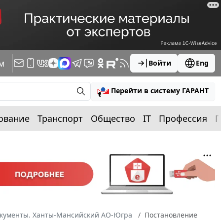
м
Войти
Eng
Перейти в систему ГАРАНТ
ование
Транспорт
Общество
IT
Профессия
П
окументы. Ханты-Мансийский АО-Югра
Постановление