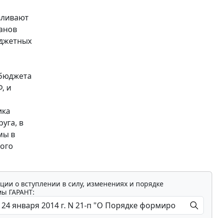
вливают
ганов
юджетных
 бюджета
, и
ика
уга, в
мы в
ного
ции о вступлении в силу, изменениях и порядке
мы ГАРАНТ: