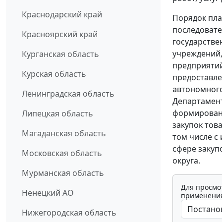
Краснодарский край
Порядок пла
последовате
Красноярский край
государстве
учреждений,
Курганская область
предприятий
Курская область
предоставле
автономного
Ленинградская область
Департамент
формировани
Липецкая область
закупок това
Магаданская область
том числе с
сфере закуп
Московская область
округа.
Мурманская область
Для просмо
Ненецкий АО
применения
Нижегородская область