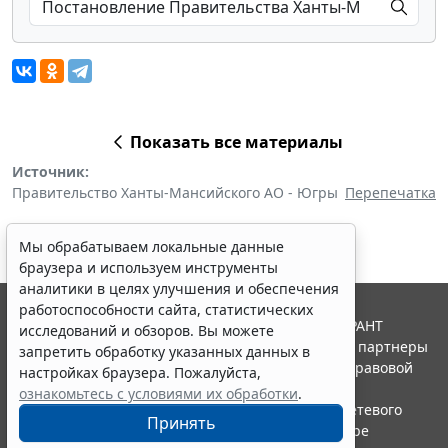
Показать все материалы
Источник:
Правительство Ханты-Мансийского АО - Югры
Перепечатка
Мы обрабатываем локальные данные
браузера и используем инструменты
аналитики в целях улучшения и обеспечения
работоспособности сайта, статистических
© ООО "НПП "ГАРАНТ-СЕРВИС", 2026. Система ГАРАНТ
исследований и обзоров. Вы можете
выпускается с 1990 года. Компания "Гарант" и ее партнеры
запретить обработку указанных данных в
являются участниками Российской ассоциации правовой
настройках браузера. Пожалуйста,
информации ГАРАНТ.
ознакомьтесь с условиями их обработки
.
Портал ГАРАНТ.РУ зарегистрирован в качестве сетевого
Принять
издания Федеральной службой по надзору в сфере