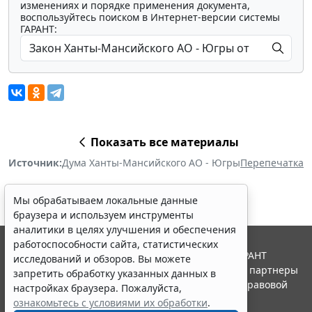
изменениях и порядке применения документа,
воспользуйтесь поиском в Интернет-версии системы
ГАРАНТ:
Показать все материалы
Источник:
Дума Ханты-Мансийского АО - Югры
Перепечатка
Мы обрабатываем локальные данные
браузера и используем инструменты
аналитики в целях улучшения и обеспечения
работоспособности сайта, статистических
© ООО "НПП "ГАРАНТ-СЕРВИС", 2026. Система ГАРАНТ
исследований и обзоров. Вы можете
выпускается с 1990 года. Компания "Гарант" и ее партнеры
запретить обработку указанных данных в
являются участниками Российской ассоциации правовой
настройках браузера. Пожалуйста,
информации ГАРАНТ.
ознакомьтесь с условиями их обработки
.