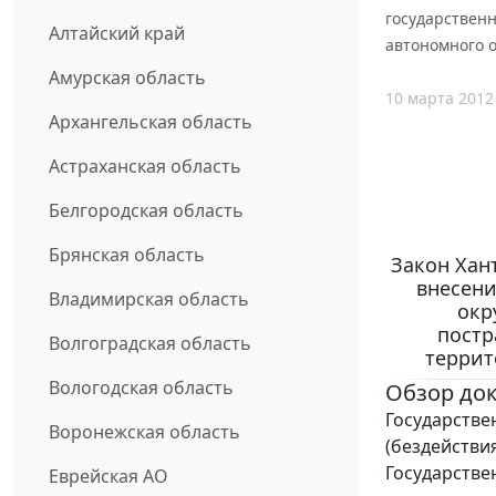
государствен
Алтайский край
автономного о
Амурская область
10 марта 2012
Архангельская область
Астраханская область
Белгородская область
Брянская область
Закон Хант
внесени
Владимирская область
окр
постр
Волгоградская область
террит
Вологодская область
Обзор до
Государстве
Воронежская область
(бездействи
Государстве
Еврейская АО