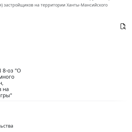
ия) застройщиков на территории Ханты-Мансийского
 8-оз "О
много
н,
 на
Югры"
льства