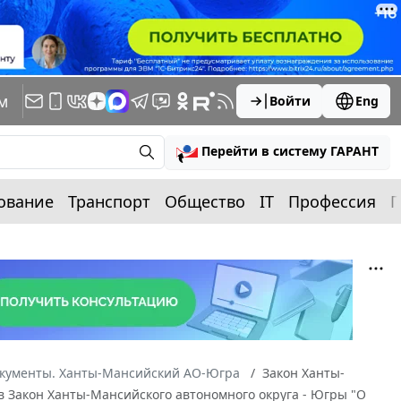
м
Войти
Eng
Перейти в систему ГАРАНТ
ование
Транспорт
Общество
IT
Профессия
П
окументы. Ханты-Мансийский АО-Югра
Закон Ханты-
 в Закон Ханты-Мансийского автономного округа - Югры "О