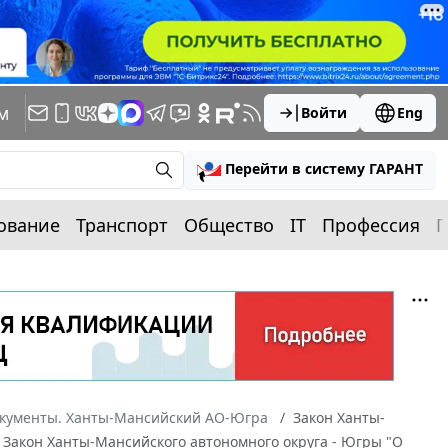
м
Войти
Eng
Перейти в систему ГАРАНТ
ование
Транспорт
Общество
IT
Профессия
П
окументы. Ханты-Мансийский АО-Югра
Закон Ханты-
в Закон Ханты-Мансийского автономного округа - Югры "О