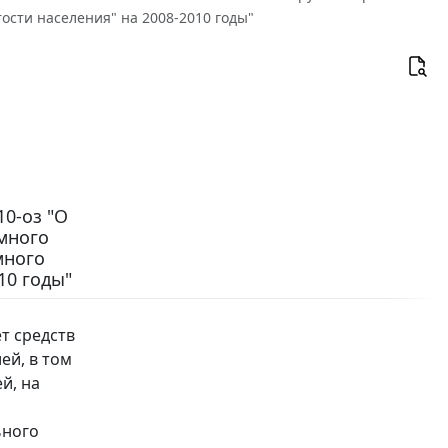
ости населения" на 2008-2010 годы"
10-оз "О
много
много
10 годы"
т средств
ей, в том
ей, на
ьного