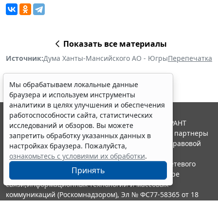
Показать все материалы
Источник:
Дума Ханты-Мансийского АО - Югры
Перепечатка
Мы обрабатываем локальные данные
браузера и используем инструменты
аналитики в целях улучшения и обеспечения
работоспособности сайта, статистических
© ООО "НПП "ГАРАНТ-СЕРВИС", 2026. Система ГАРАНТ
исследований и обзоров. Вы можете
выпускается с 1990 года. Компания "Гарант" и ее партнеры
запретить обработку указанных данных в
являются участниками Российской ассоциации правовой
настройках браузера. Пожалуйста,
информации ГАРАНТ.
ознакомьтесь с условиями их обработки
.
Портал ГАРАНТ.РУ зарегистрирован в качестве сетевого
Принять
издания Федеральной службой по надзору в сфере
связи,информационных технологий и массовых
коммуникаций (Роскомнадзором), Эл № ФС77-58365 от 18
июня 2014 года.