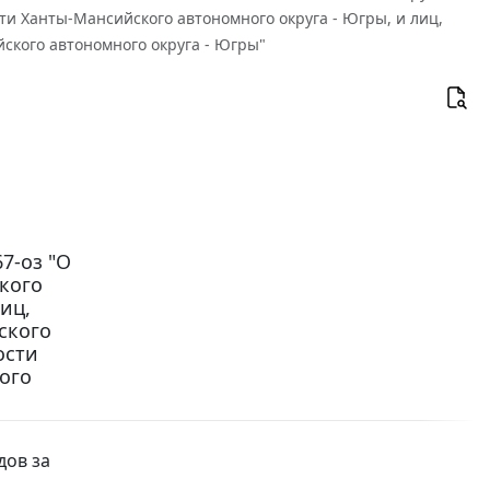
 Ханты-Мансийского автономного округа - Югры, и лиц,
кого автономного округа - Югры"
7-оз "О
кого
иц,
ского
ости
ого
дов за