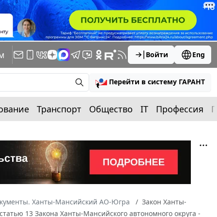
м
Войти
Eng
Перейти в систему ГАРАНТ
ование
Транспорт
Общество
IT
Профессия
П
окументы. Ханты-Мансийский АО-Югра
Закон Ханты-
 статью 13 Закона Ханты-Мансийского автономного округа -