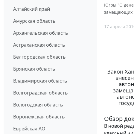
Югры "О дене
Алтайский край
замещающих д
Амурская область
17 апреля 201
Архангельская область
Астраханская область
Белгородская область
Брянская область
Закон Хан
внесен
Владимирская область
автон
замеща
Волгоградская область
автон
госуд
Вологодская область
Воронежская область
Обзор до
В новой ред
Еврейская АО
классный чи