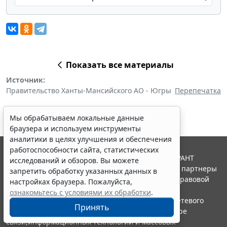
Показать все материалы
Источник:
Правительство Ханты-Мансийского АО - Югры
Перепечатка
Мы обрабатываем локальные данные
браузера и используем инструменты
аналитики в целях улучшения и обеспечения
работоспособности сайта, статистических
© ООО "НПП "ГАРАНТ-СЕРВИС", 2026. Система ГАРАНТ
исследований и обзоров. Вы можете
выпускается с 1990 года. Компания "Гарант" и ее партнеры
запретить обработку указанных данных в
являются участниками Российской ассоциации правовой
настройках браузера. Пожалуйста,
информации ГАРАНТ.
ознакомьтесь с условиями их обработки
.
Портал ГАРАНТ.РУ зарегистрирован в качестве сетевого
Принять
издания Федеральной службой по надзору в сфере
связи,информационных технологий и массовых