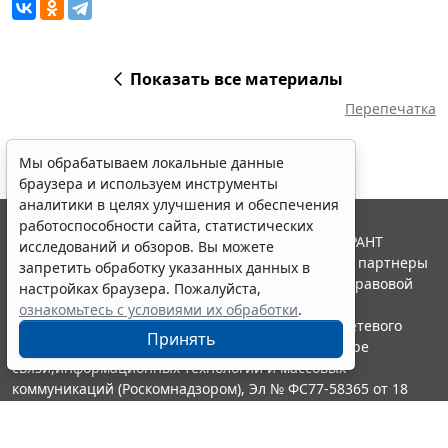
Показать все материалы
Перепечатка
Мы обрабатываем локальные данные
браузера и используем инструменты
аналитики в целях улучшения и обеспечения
работоспособности сайта, статистических
© ООО "НПП "ГАРАНТ-СЕРВИС", 2026. Система ГАРАНТ
исследований и обзоров. Вы можете
выпускается с 1990 года. Компания "Гарант" и ее партнеры
запретить обработку указанных данных в
являются участниками Российской ассоциации правовой
настройках браузера. Пожалуйста,
информации ГАРАНТ.
ознакомьтесь с условиями их обработки
.
Портал ГАРАНТ.РУ зарегистрирован в качестве сетевого
Принять
издания Федеральной службой по надзору в сфере
связи,информационных технологий и массовых
коммуникаций (Роскомнадзором), Эл № ФС77-58365 от 18
июня 2014 года.
16+