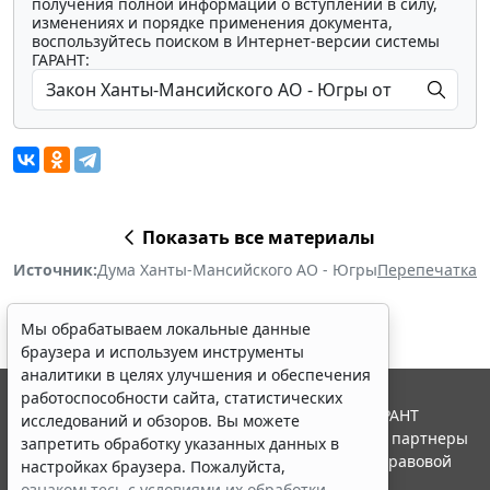
получения полной информации о вступлении в силу,
изменениях и порядке применения документа,
воспользуйтесь поиском в Интернет-версии системы
ГАРАНТ:
Показать все материалы
Источник:
Дума Ханты-Мансийского АО - Югры
Перепечатка
Мы обрабатываем локальные данные
браузера и используем инструменты
аналитики в целях улучшения и обеспечения
работоспособности сайта, статистических
© ООО "НПП "ГАРАНТ-СЕРВИС", 2026. Система ГАРАНТ
исследований и обзоров. Вы можете
выпускается с 1990 года. Компания "Гарант" и ее партнеры
запретить обработку указанных данных в
являются участниками Российской ассоциации правовой
настройках браузера. Пожалуйста,
информации ГАРАНТ.
ознакомьтесь с условиями их обработки
.