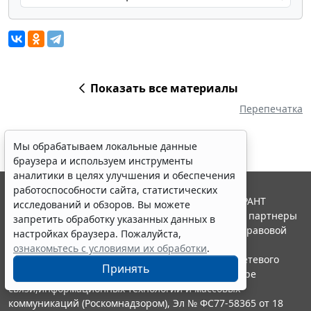
Показать все материалы
Перепечатка
Мы обрабатываем локальные данные
браузера и используем инструменты
аналитики в целях улучшения и обеспечения
работоспособности сайта, статистических
© ООО "НПП "ГАРАНТ-СЕРВИС", 2026. Система ГАРАНТ
исследований и обзоров. Вы можете
выпускается с 1990 года. Компания "Гарант" и ее партнеры
запретить обработку указанных данных в
являются участниками Российской ассоциации правовой
настройках браузера. Пожалуйста,
информации ГАРАНТ.
ознакомьтесь с условиями их обработки
.
Портал ГАРАНТ.РУ зарегистрирован в качестве сетевого
Принять
издания Федеральной службой по надзору в сфере
связи,информационных технологий и массовых
коммуникаций (Роскомнадзором), Эл № ФС77-58365 от 18