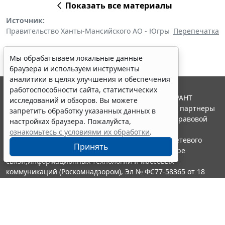
Показать все материалы
Источник:
Правительство Ханты-Мансийского АО - Югры
Перепечатка
Мы обрабатываем локальные данные
браузера и используем инструменты
аналитики в целях улучшения и обеспечения
работоспособности сайта, статистических
© ООО "НПП "ГАРАНТ-СЕРВИС", 2026. Система ГАРАНТ
исследований и обзоров. Вы можете
выпускается с 1990 года. Компания "Гарант" и ее партнеры
запретить обработку указанных данных в
являются участниками Российской ассоциации правовой
настройках браузера. Пожалуйста,
информации ГАРАНТ.
ознакомьтесь с условиями их обработки
.
Портал ГАРАНТ.РУ зарегистрирован в качестве сетевого
Принять
издания Федеральной службой по надзору в сфере
связи,информационных технологий и массовых
коммуникаций (Роскомнадзором), Эл № ФС77-58365 от 18
июня 2014 года.
16+
Контакты
8-800-200-88-88