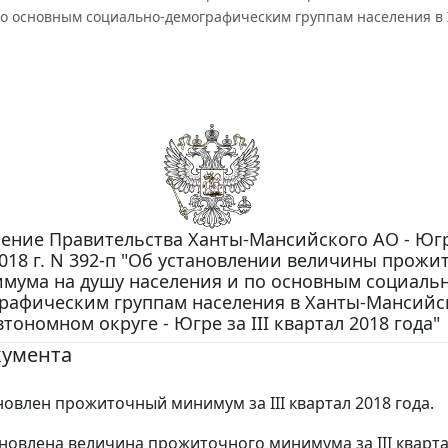
о основным социально-демографическим группам населения в Х
ение Правительства Ханты-Мансийского АО - Югр
018 г. N 392-п "Об установлении величины прожи
мума на душу населения и по основным социальн
рафическим группам населения в Ханты-Мансийс
втономном округе - Югре за III квартал 2018 года"
кумента
новлен прожиточный минимум за III квартал 2018 года.
новлена величина прожиточного минимума за III квартал