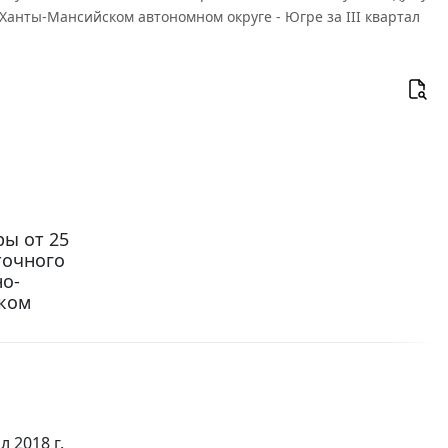
анты-Мансийском автономном округе - Югре за III квартал
ы от 25
точного
о-
ком
 2018 г.