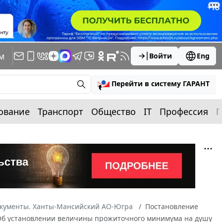
м
Войти
Eng
Перейти в систему ГАРАНТ
ование
Транспорт
Общество
IT
Профессия
П
окументы. Ханты-Мансийский АО-Югра
Постановление
 "Об установлении величины прожиточного минимума на душу