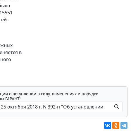
 было
 15551
ей -
ежных
еняется в
нного
ции о вступлении в силу, изменениях и порядке
мы ГАРАНТ: