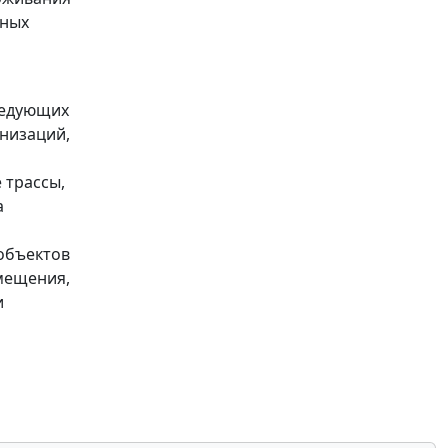
нных
следующих
низаций,
 трассы,
а
объектов
мещения,
и
и