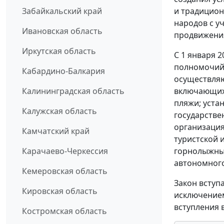
и традицион
Забайкальский край
народов с у
Ивановская область
продвижения
Иркутская область
С 1 января 
полномочий 
Кабардино-Балкария
осуществляю
включающих 
Калининградская область
пляжи; уста
Калужская область
государстве
организация
Камчатский край
туристской 
горнолыжные
Карачаево-Черкессия
автономного
Кемеровская область
Закон вступ
Кировская область
исключением
вступления в
Костромская область