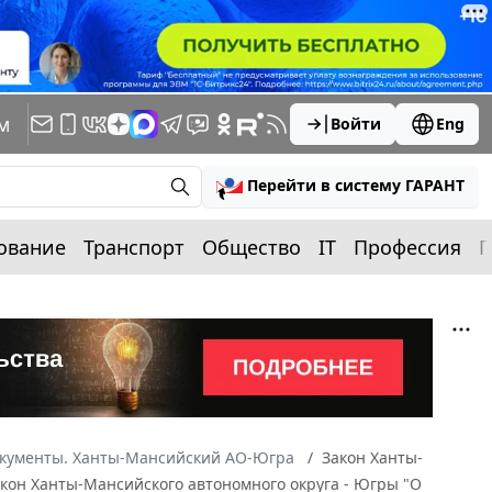
м
Войти
Eng
Перейти в систему ГАРАНТ
ование
Транспорт
Общество
IT
Профессия
П
окументы. Ханты-Мансийский АО-Югра
Закон Ханты-
Закон Ханты-Мансийского автономного округа - Югры "О