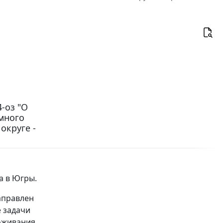
-оз "О
много
округе -
а в Югры.
аправлен
е задачи
роживания