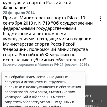
культуре и спорте в Российской
Федерации"
28 февраля 2014
Приказ Министерства спорта РФ от 10
сентября 2013 г. N 719 "Об осуществлении
федеральными государственными
бюджетными и автономными
учреждениями, находящимися в ведении
Министерства спорта Российской
Федерации, полномочий Министерства
спорта Российской Федерации по
исполнению публичных обязательств"
Зарегистрировано в Минюсте РФ 21 февраля 2014 г.
Мы обрабатываем локальные данные
браузера и используем инструменты
аналитики в целях улучшения и обеспечения
работоспособности сайта, статистических
© ООО "НПП "ГАРАНТ-СЕРВИС", 2026. Система ГАРАНТ
исследований и обзоров. Вы можете
выпускается с 1990 года. Компания "Гарант" и ее партнеры
запретить обработку указанных данных в
являются участниками Российской ассоциации правовой
настройках браузера. Пожалуйста,