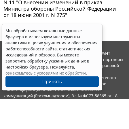
N 11 "О внесении изменений в приказ
Министра обороны Российской Федерации
от 18 июня 2001 г. N 275"
Мы обрабатываем локальные данные
браузера и используем инструменты
аналитики в целях улучшения и обеспечения
работоспособности сайта, статистических
© ООО "НПП "ГАРАНТ-СЕРВИС", 2026. Система ГАРАНТ
исследований и обзоров. Вы можете
выпускается с 1990 года. Компания "Гарант" и ее партнеры
запретить обработку указанных данных в
являются участниками Российской ассоциации правовой
настройках браузера. Пожалуйста,
информации ГАРАНТ.
ознакомьтесь с условиями их обработки
.
Портал ГАРАНТ.РУ зарегистрирован в качестве сетевого
Принять
издания Федеральной службой по надзору в сфере
связи,информационных технологий и массовых
коммуникаций (Роскомнадзором), Эл № ФС77-58365 от 18
июня 2014 года.
16+
Контакты
8-800-200-88-88