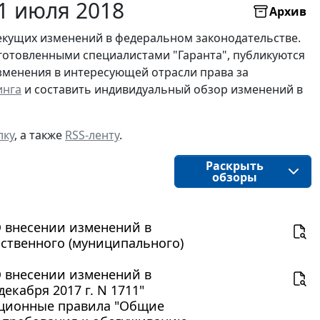
1 июля 2018
Архив
екущих изменений в федеральном законодательстве.
готовленными специалистами "Гаранта", публикуются
изменения в интересующей отрасли права за
инга
и составить индивидуальный обзор изменений в
лку
, а также
RSS-ленту
.
Раскрыть
обзоры
"О внесении изменений в
рственного (муниципального)
"О внесении изменений в
екабря 2017 г. N 1711"
ационные правила "Общие