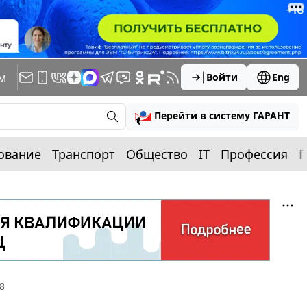
м
Войти
Eng
Перейти в систему ГАРАНТ
ование
Транспорт
Общество
IT
Профессия
П
8