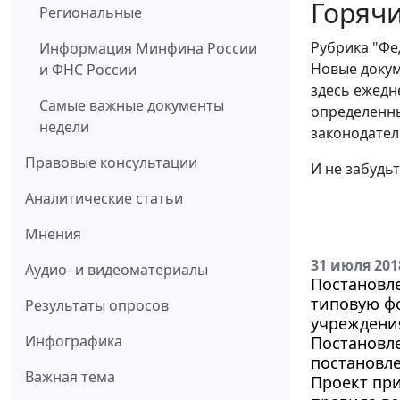
Горячи
Региональные
Рубрика "Фе
Информация Минфина России
Новые докум
и ФНС России
здесь ежедн
Самые важные документы
определенны
недели
законодател
Правовые консультации
И не забудь
Аналитические статьи
Мнения
31 июля 201
Аудио- и видеоматериалы
Постановле
типовую фо
Результаты опросов
учреждени
Инфографика
Постановле
постановле
Важная тема
Проект пр