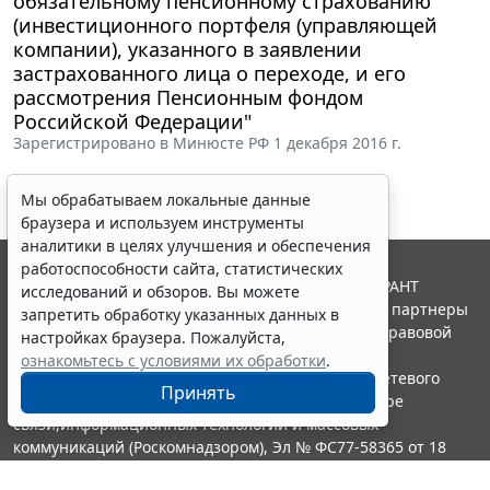
обязательному пенсионному страхованию
(инвестиционного портфеля (управляющей
компании), указанного в заявлении
застрахованного лица о переходе, и его
рассмотрения Пенсионным фондом
Российской Федерации"
Зарегистрировано в Минюсте РФ 1 декабря 2016 г.
Мы обрабатываем локальные данные
браузера и используем инструменты
аналитики в целях улучшения и обеспечения
работоспособности сайта, статистических
© ООО "НПП "ГАРАНТ-СЕРВИС", 2026. Система ГАРАНТ
исследований и обзоров. Вы можете
выпускается с 1990 года. Компания "Гарант" и ее партнеры
запретить обработку указанных данных в
являются участниками Российской ассоциации правовой
настройках браузера. Пожалуйста,
информации ГАРАНТ.
ознакомьтесь с условиями их обработки
.
Портал ГАРАНТ.РУ зарегистрирован в качестве сетевого
Принять
издания Федеральной службой по надзору в сфере
связи,информационных технологий и массовых
коммуникаций (Роскомнадзором), Эл № ФС77-58365 от 18
июня 2014 года.