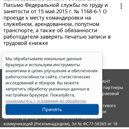
Письмо Федеральной службы по труду и
занятости от 15 мая 2015 г. № 1168-6-1 О
проезде к месту командировки на
служебном, арендованном, попутном
транспорте, а также об обязанности
работодателя заверять печатью записи в
трудовой книжке
Мы обрабатываем локальные данные
браузера и используем инструменты
аналитики в целях улучшения и обеспечения
работоспособности сайта, статистических
© ООО "НПП "ГАРАНТ-СЕРВИС", 2026. Система ГАРАНТ
исследований и обзоров. Вы можете
выпускается с 1990 года. Компания "Гарант" и ее партнеры
запретить обработку указанных данных в
являются участниками Российской ассоциации правовой
настройках браузера. Пожалуйста,
информации ГАРАНТ.
ознакомьтесь с условиями их обработки
.
Портал ГАРАНТ.РУ зарегистрирован в качестве сетевого
Принять
издания Федеральной службой по надзору в сфере
связи,информационных технологий и массовых
коммуникаций (Роскомнадзором), Эл № ФС77-58365 от 18