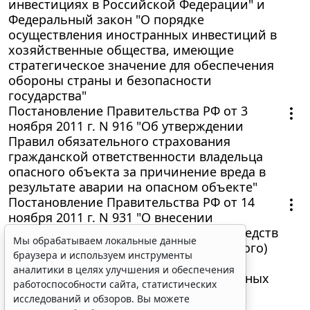
инвестициях в Российской Федерации" и
Федеральный закон "О порядке
осуществления иностранных инвестиций в
хозяйственные общества, имеющие
стратегическое значение для обеспечения
обороны страны и безопасности
государства"
Постановление Правительства РФ от 3
ноября 2011 г. N 916 "Об утверждении
Правил обязательного страхования
гражданской ответственности владельца
опасного объекта за причинение вреда в
результате аварии на опасном объекте"
Постановление Правительства РФ от 14
ноября 2011 г. N 931 "О внесении
изменений в Правила направления средств
Мы обрабатываем локальные данные
(части средств) материнского (семейного)
браузера и используем инструменты
капитала на получение образования
аналитики в целях улучшения и обеспечения
ребенком (детьми) и осуществление иных
работоспособности сайта, статистических
связанных с получением образования
исследований и обзоров. Вы можете
ребенком (детьми) расходов"