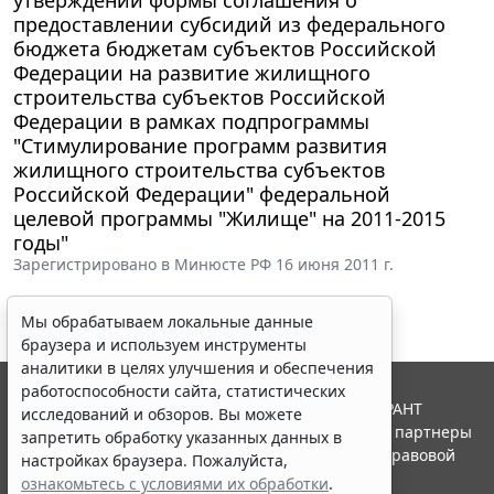
предоставлении субсидий из федерального
бюджета бюджетам субъектов Российской
Федерации на развитие жилищного
строительства субъектов Российской
Федерации в рамках подпрограммы
"Стимулирование программ развития
жилищного строительства субъектов
Российской Федерации" федеральной
целевой программы "Жилище" на 2011-2015
годы"
Зарегистрировано в Минюсте РФ 16 июня 2011 г.
Мы обрабатываем локальные данные
браузера и используем инструменты
аналитики в целях улучшения и обеспечения
работоспособности сайта, статистических
© ООО "НПП "ГАРАНТ-СЕРВИС", 2026. Система ГАРАНТ
исследований и обзоров. Вы можете
выпускается с 1990 года. Компания "Гарант" и ее партнеры
запретить обработку указанных данных в
являются участниками Российской ассоциации правовой
настройках браузера. Пожалуйста,
информации ГАРАНТ.
ознакомьтесь с условиями их обработки
.