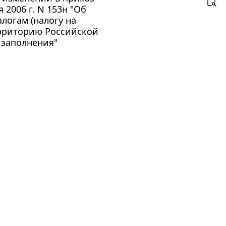
2006 г. N 153н "Об
логам (налогу на
ерриторию Российской
 заполнения"