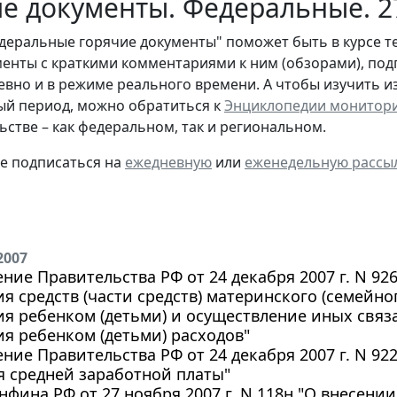
е документы. Федеральные. 2
деральные горячие документы" поможет быть в курсе т
енты с краткими комментариями к ним (обзорами), под
евно и в режиме реального времени. А чтобы изучить 
й период, можно обратиться к
Энциклопедии монитор
ьстве – как федеральном, так и региональном.
те подписаться на
ежедневную
или
еженедельную рассы
2007
ние Правительства РФ от 24 декабря 2007 г. N 9
я средств (части средств) материнского (семейно
я ребенком (детьми) и осуществление иных связ
я ребенком (детьми) расходов"
ние Правительства РФ от 24 декабря 2007 г. N 92
 средней заработной платы"
фина РФ от 27 ноября 2007 г. N 118н "О внесени