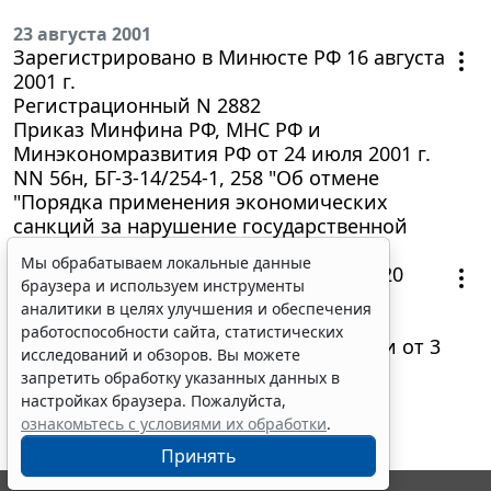
23 августа 2001
Зарегистрировано в Минюсте РФ 16 августа
2001 г.
Регистрационный N 2882
Приказ Минфина РФ, МНС РФ и
Минэкономразвития РФ от 24 июля 2001 г.
NN 56н, БГ-3-14/254-1, 258 "Об отмене
"Порядка применения экономических
санкций за нарушение государственной
дисциплины цен"
Мы обрабатываем локальные данные
Постановление Правительства РФ от 20
браузера и используем инструменты
августа 2001 г. N 594 "О внесении
аналитики в целях улучшения и обеспечения
дополнения в постановление
работоспособности сайта, статистических
Правительства Российской Федерации от 3
исследований и обзоров. Вы можете
августа 1996 г. N 937"
запретить обработку указанных данных в
настройках браузера. Пожалуйста,
ознакомьтесь с условиями их обработки
.
Принять