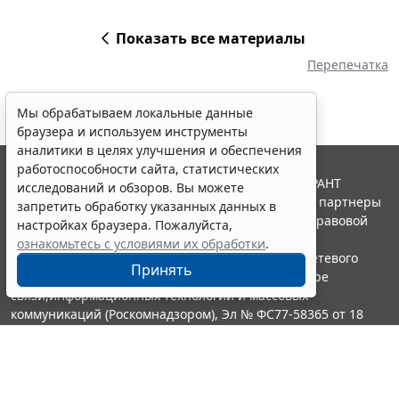
Показать все материалы
Перепечатка
Мы обрабатываем локальные данные
браузера и используем инструменты
аналитики в целях улучшения и обеспечения
работоспособности сайта, статистических
© ООО "НПП "ГАРАНТ-СЕРВИС", 2026. Система ГАРАНТ
исследований и обзоров. Вы можете
выпускается с 1990 года. Компания "Гарант" и ее партнеры
запретить обработку указанных данных в
являются участниками Российской ассоциации правовой
настройках браузера. Пожалуйста,
информации ГАРАНТ.
ознакомьтесь с условиями их обработки
.
Портал ГАРАНТ.РУ зарегистрирован в качестве сетевого
Принять
издания Федеральной службой по надзору в сфере
связи,информационных технологий и массовых
коммуникаций (Роскомнадзором), Эл № ФС77-58365 от 18
июня 2014 года.
16+
Контакты
8-800-200-88-88