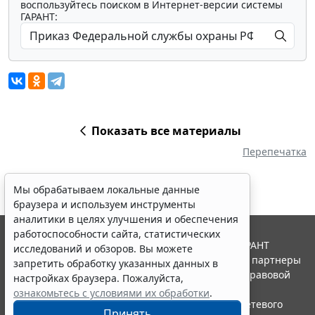
воспользуйтесь поиском в Интернет-версии системы
ГАРАНТ:
Показать все материалы
Перепечатка
Мы обрабатываем локальные данные
браузера и используем инструменты
аналитики в целях улучшения и обеспечения
работоспособности сайта, статистических
© ООО "НПП "ГАРАНТ-СЕРВИС", 2026. Система ГАРАНТ
исследований и обзоров. Вы можете
выпускается с 1990 года. Компания "Гарант" и ее партнеры
запретить обработку указанных данных в
являются участниками Российской ассоциации правовой
настройках браузера. Пожалуйста,
информации ГАРАНТ.
ознакомьтесь с условиями их обработки
.
Портал ГАРАНТ.РУ зарегистрирован в качестве сетевого
Принять