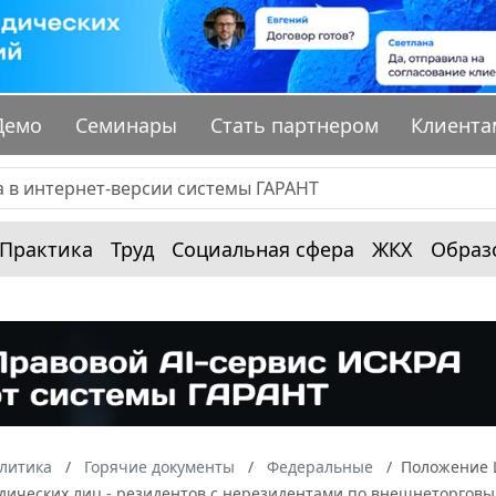
Демо
Семинары
Стать партнером
Клиента
Практика
Труд
Социальная сфера
ЖКХ
Образ
алитика
Горячие документы
Федеральные
Положение Ц
дических лиц - резидентов с нерезидентами по внешнеторгов