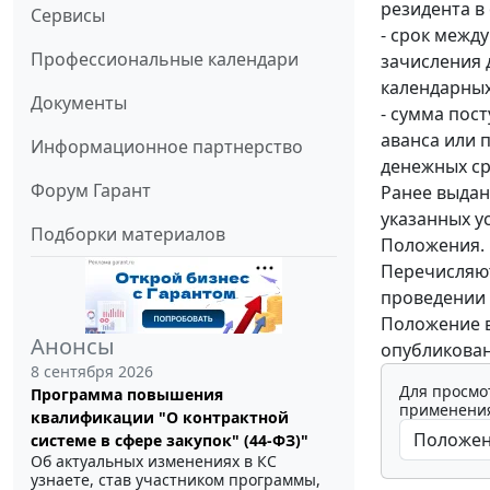
резидента в
Сервисы
- срок межд
Профессиональные календари
зачисления 
календарных
Документы
- сумма пос
аванса или 
Информационное партнерство
денежных ср
Форум Гарант
Ранее выда
указанных у
Подборки материалов
Положения.
Перечисляют
проведении 
Положение в
Анонсы
опубликован
8 сентября 2026
Для просмо
Программа повышения
применения
квалификации "О контрактной
системе в сфере закупок" (44-ФЗ)"
Об актуальных изменениях в КС
узнаете, став участником программы,