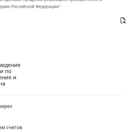
орию Российской Федерации"
оведения
и по
ение и
на
через
ем счетов