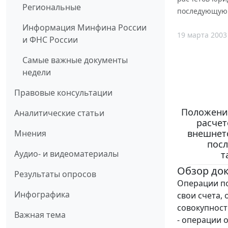
Региональные
последующую 
Информация Минфина России
19 марта 2003
и ФНС России
Самые важные документы
недели
Правовые консультации
Положение
Аналитические статьи
расчет
внешнет
Мнения
посл
Аудио- и видеоматериалы
т
Обзор до
Результаты опросов
Операции по
Инфографика
свои счета,
совокупност
Важная тема
- операции 