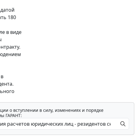
 датой
ть 180
ле в виде
ы
нтракту.
людением
 в
дента.
льного
ции о вступлении в силу, изменениях и порядке
мы ГАРАНТ: