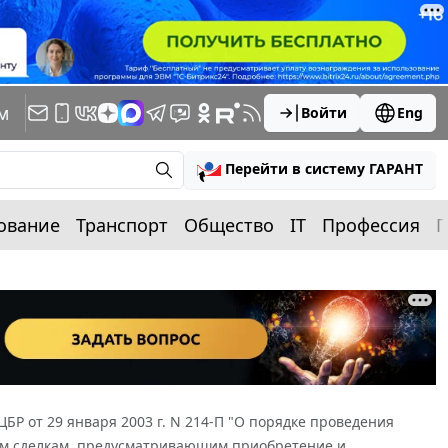
м
Войти
Eng
Перейти в систему ГАРАНТ
ование
Транспорт
Общество
IT
Профессия
П
БР от 29 января 2003 г. N 214-П "О порядке проведения
ым сделкам, предусматривающим приобретение и