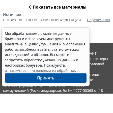
Показать все материалы
Источник:
ПРАВИТЕЛЬСТВО РОССИЙСКОЙ ФЕДЕРАЦИИ
Перепечатка
Мы обрабатываем локальные данные
браузера и используем инструменты
аналитики в целях улучшения и обеспечения
работоспособности сайта, статистических
© ООО "НПП "ГАРАНТ-СЕРВИС", 2026. Система ГАРАНТ
исследований и обзоров. Вы можете
выпускается с 1990 года. Компания "Гарант" и ее партнеры
запретить обработку указанных данных в
являются участниками Российской ассоциации правовой
настройках браузера. Пожалуйста,
информации ГАРАНТ.
ознакомьтесь с условиями их обработки
.
Портал ГАРАНТ.РУ зарегистрирован в качестве сетевого
Принять
издания Федеральной службой по надзору в сфере
связи,информационных технологий и массовых
коммуникаций (Роскомнадзором), Эл № ФС77-58365 от 18
июня 2014 года.
16+