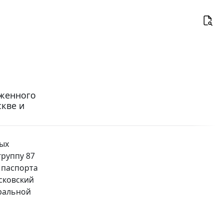
оженного
кве и
ых
руппу 87
 паспорта
сковский
ральной