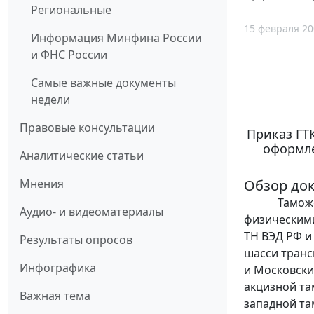
Региональные
15 февраля 20
Информация Минфина России
и ФНС России
Самые важные документы
недели
Правовые консультации
Приказ ГТК
оформле
Аналитические статьи
Обзор до
Мнения
Таможенно
Аудио- и видеоматериалы
физическими
ТН ВЭД РФ и
Результаты опросов
шасси транс
Инфографика
и Московск
акцизной та
Важная тема
западной та