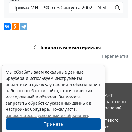
Показать все материалы
Перепечатка
Мы обрабатываем локальные данные
браузера и используем инструменты
аналитики в целях улучшения и обеспечения
работоспособности сайта, статистических
© ООО "НПП "ГАРАНТ-СЕРВИС", 2026. Система ГАРАНТ
исследований и обзоров. Вы можете
выпускается с 1990 года. Компания "Гарант" и ее партнеры
запретить обработку указанных данных в
являются участниками Российской ассоциации правовой
настройках браузера. Пожалуйста,
информации ГАРАНТ.
ознакомьтесь с условиями их обработки
.
Портал ГАРАНТ.РУ зарегистрирован в качестве сетевого
Принять
издания Федеральной службой по надзору в сфере