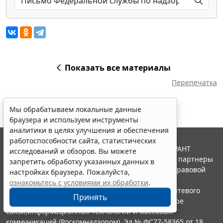
Показать все материалы
Перепечатка
Мы обрабатываем локальные данные
браузера и используем инструменты
аналитики в целях улучшения и обеспечения
работоспособности сайта, статистических
© ООО "НПП "ГАРАНТ-СЕРВИС", 2026. Система ГАРАНТ
исследований и обзоров. Вы можете
выпускается с 1990 года. Компания "Гарант" и ее партнеры
запретить обработку указанных данных в
являются участниками Российской ассоциации правовой
настройках браузера. Пожалуйста,
информации ГАРАНТ.
ознакомьтесь с условиями их обработки
.
Портал ГАРАНТ.РУ зарегистрирован в качестве сетевого
Принять
издания Федеральной службой по надзору в сфере
связи,информационных технологий и массовых
коммуникаций (Роскомнадзором), Эл № ФС77-58365 от 18