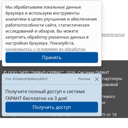
Мы обрабатываем локальные данные
браузера и используем инструменты
аналитики в целях улучшения и обеспечения
работоспособности сайта, статистических
Показать все материалы
исследований и обзоров. Вы можете
Перепечатка
запретить обработку указанных данных в
настройках браузера. Пожалуйста,
ознакомьтесь с условиями их обработки
.
Принять
© ООО "НПП "ГАРАНТ-СЕРВИС", 2026. Система ГАРАНТ
выпускается с 1990 года. Компания "Гарант" и ее партнеры
Erid: 4CQwVszH9pWwojUA9Q3
Реклама
являются участниками Российской ассоциации правовой
информации ГАРАНТ.
Получите полный доступ к системе
Портал ГАРАНТ.РУ зарегистрирован в качестве сетевого
ГАРАНТ бесплатно на 3 дня!
издания Федеральной службой по надзору в сфере
Получить доступ
связи,информационных технологий и массовых
коммуникаций (Роскомнадзором), Эл № ФС77-58365 от 18
июня 2014 года.