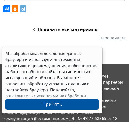
Показать все материалы
Перепечатка
Мы обрабатываем локальные данные
браузера и используем инструменты
аналитики в целях улучшения и обеспечения
работоспособности сайта, статистических
© ООО "НПП "ГАРАНТ-СЕРВИС", 2026. Система ГАРАНТ
исследований и обзоров. Вы можете
выпускается с 1990 года. Компания "Гарант" и ее партнеры
запретить обработку указанных данных в
являются участниками Российской ассоциации правовой
настройках браузера. Пожалуйста,
информации ГАРАНТ.
ознакомьтесь с условиями их обработки
.
Портал ГАРАНТ.РУ зарегистрирован в качестве сетевого
Принять
издания Федеральной службой по надзору в сфере
связи,информационных технологий и массовых
коммуникаций (Роскомнадзором), Эл № ФС77-58365 от 18
июня 2014 года.