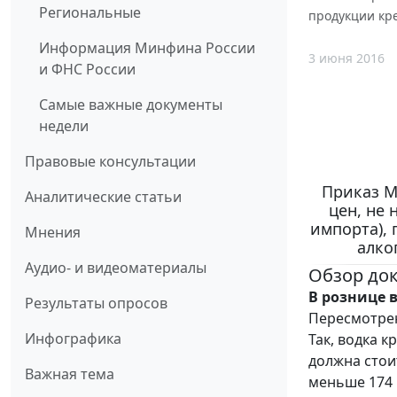
Региональные
продукции кр
Информация Минфина России
3 июня 2016
и ФНС России
Самые важные документы
недели
Правовые консультации
Приказ М
Аналитические статьи
цен, не
импорта), 
Мнения
алко
Аудио- и видеоматериалы
Обзор до
В рознице в
Результаты опросов
Пересмотре
Инфографика
Так, водка к
должна стоит
Важная тема
меньше 174 р