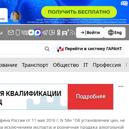
м
Войти
Eng
Перейти в систему ГАРАНТ
ование
Транспорт
Общество
IT
Профессия
П
ина России от 11 мая 2016 г. N 58н "Об установлении цен, не
(за исключением экспорта) и розничная продажа алкогольной