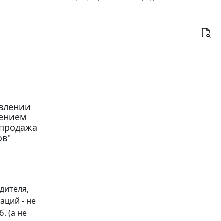
овлении
чением
 продажа
ов"
дителя,
заций - не
. (а не