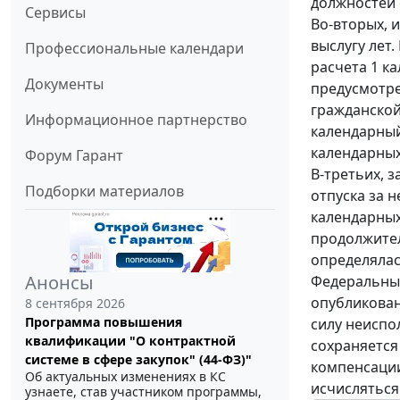
должностей 
Сервисы
Во-вторых, 
выслугу лет
Профессиональные календари
расчета 1 к
Документы
предусмотр
гражданской 
Информационное партнерство
календарный 
календарных 
Форум Гарант
В-третьих, 
Подборки материалов
отпуска за 
календарных
продолжител
определялас
Анонсы
Федеральный
опубликован
8 сентября 2026
Программа повышения
силу неиспо
квалификации "О контрактной
сохраняется
системе в сфере закупок" (44-ФЗ)"
компенсации
Об актуальных изменениях в КС
исчисляться
узнаете, став участником программы,