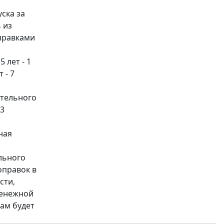
ска за
 из
оправками
 лет - 1
 - 7
ительного
 3
ная
льного
оправок в
сти,
денежной
ам будет