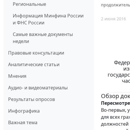
Региональные
продолжитель
Информация Минфина России
2 июня 2016
и ФНС России
Самые важные документы
недели
Правовые консультации
Федер
Аналитические статьи
из
государ
Мнения
ча
Аудио- и видеоматериалы
Обзор до
Результаты опросов
Пересмотре
Во-первых, 
Инфографика
для всех гр
Важная тема
должностей 