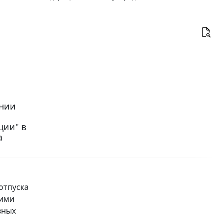
ении
ции" в
а
отпуска
 ими
вных