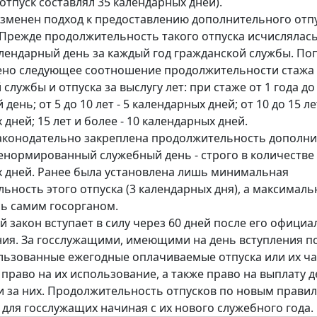
отпуск составлял 35 календарных дней).
изменен подход к предоставлению дополнительного отпу
. Прежде продолжительность такого отпуска исчислялась
алендарный день за каждый год гражданской службы. П
ено следующее соотношение продолжительности стажа
службы и отпуска за выслугу лет: при стаже от 1 года до 5
день; от 5 до 10 лет - 5 календарных дней; от 10 до 15 лет
дней; 15 лет и более - 10 календарных дней.
законодательно закреплена продолжительность дополн
ненормированный служебный день - строго в количестве
 дней. Ранее была установлена лишь минимальная
ьность этого отпуска (3 календарных дня), а максималь
ь самим госорганом.
 закон вступает в силу через 60 дней после его официа
ия. За госслужащими, имеющими на день вступления п
льзованные ежегодные оплачиваемые отпуска или их ча
 право на их использование, а также право на выплату 
 за них. Продолжительность отпусков по новым правил
 для госслужащих начиная с их нового служебного года.