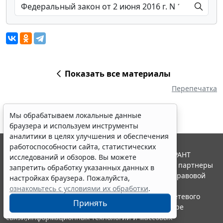
Показать все материалы
Перепечатка
Мы обрабатываем локальные данные
браузера и используем инструменты
аналитики в целях улучшения и обеспечения
работоспособности сайта, статистических
© ООО "НПП "ГАРАНТ-СЕРВИС", 2026. Система ГАРАНТ
исследований и обзоров. Вы можете
выпускается с 1990 года. Компания "Гарант" и ее партнеры
запретить обработку указанных данных в
являются участниками Российской ассоциации правовой
настройках браузера. Пожалуйста,
информации ГАРАНТ.
ознакомьтесь с условиями их обработки
.
Портал ГАРАНТ.РУ зарегистрирован в качестве сетевого
Принять
издания Федеральной службой по надзору в сфере
связи,информационных технологий и массовых