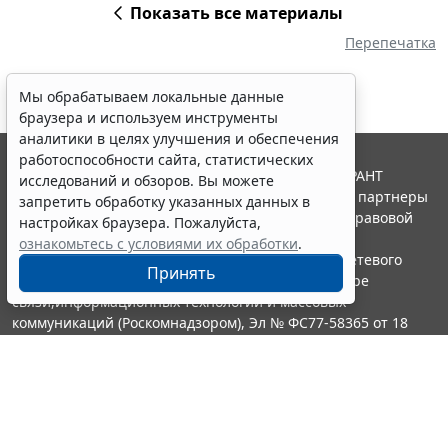
Показать все материалы
Перепечатка
Мы обрабатываем локальные данные
браузера и используем инструменты
аналитики в целях улучшения и обеспечения
работоспособности сайта, статистических
© ООО "НПП "ГАРАНТ-СЕРВИС", 2026. Система ГАРАНТ
исследований и обзоров. Вы можете
выпускается с 1990 года. Компания "Гарант" и ее партнеры
запретить обработку указанных данных в
являются участниками Российской ассоциации правовой
настройках браузера. Пожалуйста,
информации ГАРАНТ.
ознакомьтесь с условиями их обработки
.
Портал ГАРАНТ.РУ зарегистрирован в качестве сетевого
Принять
издания Федеральной службой по надзору в сфере
связи,информационных технологий и массовых
коммуникаций (Роскомнадзором), Эл № ФС77-58365 от 18
июня 2014 года.
16+
Контакты
8-800-200-88-88