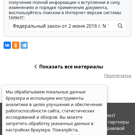
получения полной информации о вступлении в силу,
изменениях и порядке применения документа,
воспользуйтесь поиском в Интернет-версии системы
ГАРАНТ:
Показать все материалы
Перепечатка
Мы обрабатываем локальные данные
браузера и используем инструменты
аналитики в целях улучшения и обеспечения
работоспособности сайта, статистических
© ООО "НПП "ГАРАНТ-СЕРВИС", 2026. Система ГАРАНТ
исследований и обзоров. Вы можете
выпускается с 1990 года. Компания "Гарант" и ее партнеры
запретить обработку указанных данных в
являются участниками Российской ассоциации правовой
настройках браузера. Пожалуйста,
информации ГАРАНТ.