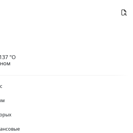
137 "О
ьном
с
ым
торых
вансовые