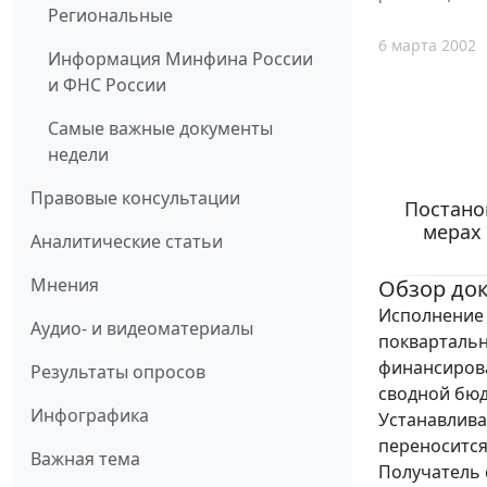
Региональные
6 марта 2002
Информация Минфина России
и ФНС России
Самые важные документы
недели
Правовые консультации
Постанов
мерах
Аналитические статьи
Мнения
Обзор до
Исполнение 
Аудио- и видеоматериалы
поквартальн
финансиров
Результаты опросов
сводной бюд
Инфографика
Устанавлива
переносится
Важная тема
Получатель 