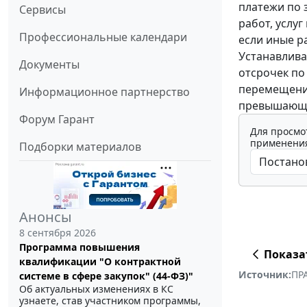
платежи по 
Сервисы
работ, услу
Профессиональные календари
если иные р
Устанавлива
Документы
отсрочек по 
перемещение
Информационное партнерство
превышающем
Форум Гарант
Для просмо
применения
Подборки материалов
Анонсы
8 сентября 2026
Программа повышения
Показа
квалификации "О контрактной
Источник:
ПР
системе в сфере закупок" (44-ФЗ)"
Об актуальных изменениях в КС
узнаете, став участником программы,